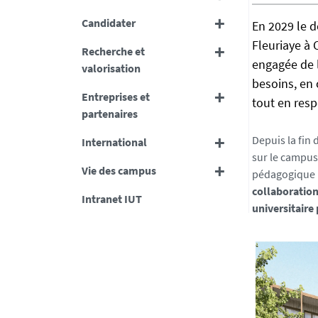
h
Candidater
En 2029 le 
t
Fleuriaye à 
t
Recherche et
p
engagée de 
valorisation
s
besoins, en 
Entreprises et
:
tout en resp
partenaires
/
/
Depuis la fin
International
i
sur le campus
u
Vie des campus
pédagogique 
t
collaboration
Intranet IUT
n
universitaire 
a
n
t
e
s
.