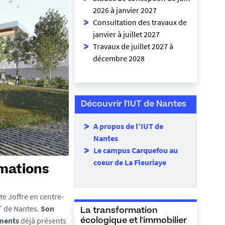
2026 à janvier 2027
Consultation des travaux de
janvier à juillet 2027
Travaux de juillet 2027 à
décembre 2028
Découvrir l'IUT de Nantes
A propos de l’IUT de
Nantes
Le campus Carquefou au
coeur de La Fleuriaye
rmations
e Joffre en centre-
UT de Nantes.
Son
La transformation
ements
déjà présents
écologique et l'immobilier