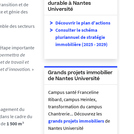
durable à Nantes
ransition et de
Université
e et génie des
Découvrir le plan d'actions
mble des secteurs
Consulter le schéma
pluriannuel de stratégie
immobilière (2025 - 2029)
e étape importante
 permettra de
et de travail et
et d'innovation.
»
Grands projets immobilier
de Nantes Université
Campus santé Franceline
Ribard, campus Heinlex,
transformation du campus
énagement du
Chantrerie... Découvrez les
 dans le cadre du
grands projets immobiliers
de
n de
1 500 m²
Nantes Université