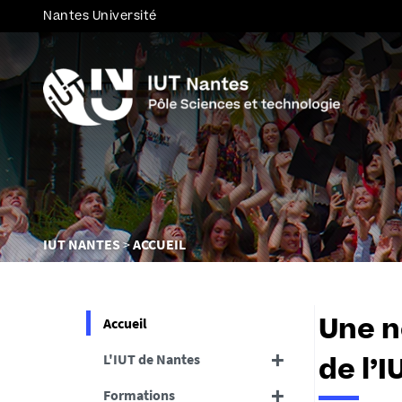
Nantes Université
Vous
IUT NANTES
ACCUEIL
êtes
ici :
Accueil
Une n
L'IUT de Nantes
de l’I
Formations