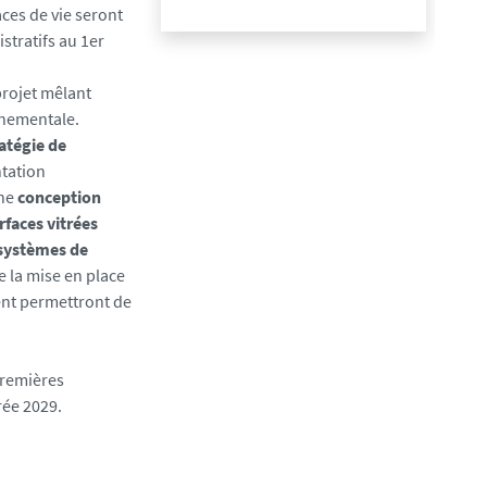
ces de vie seront
stratifs au 1er
projet mêlant
nnementale.
atégie de
ntation
une
conception
rfaces vitrées
 systèmes de
e la mise en place
ment permettront de
 premières
rée 2029.