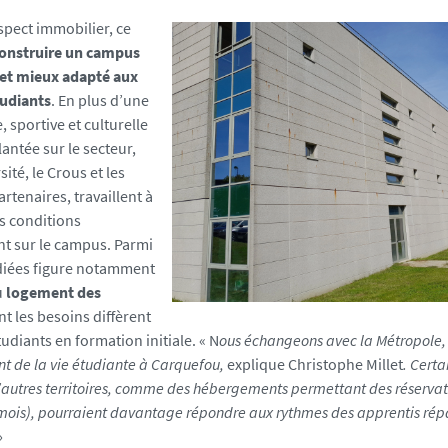
spect immobilier, ce
onstruire un campus
f et mieux adapté aux
tudiants
. En plus d’une
, sportive et culturelle
antée sur le secteur,
ité, le Crous et les
artenaires, travaillent à
es conditions
t sur le campus. Parmi
udiées figure notamment
u
logement des
nt les besoins diffèrent
udiants en formation initiale. « N
ous échangeons avec la Métropole, 
 de la vie étudiante à Carquefou,
explique Christophe Millet
. Certa
’autres territoires, comme des hébergements permettant des réservati
 mois), pourraient davantage répondre aux rythmes des apprentis répa
»