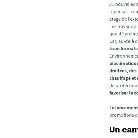
21 nouvelles 
e
repensés, com
-
étage de l’ex
r
Les travaux on
e
qualité archi
d
Car, au-delà d
u
transformati
c
Environnement
t
bioclimatique
i
limitées, des
o
chauffage et d
n
de protections
-
favoriser le 
c
o
Le lancement 
m
promotions du
p
r
Un cam
e