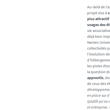
s
s
Au-delà de l’a
-
projet vise à
c
1
plus attracti
-
usages des é
_
vie associative
1
déjà bien impl
7
Nantes Univers
8
collectivités p
1
l'évolution d
8
d’hébergemen
7
les pistes ét
4
la question d
7
apprentis
, do
5
de ceux des ét
7
développement
5
en place sur d
3
(plutôt qu’au
0
et entreprise.