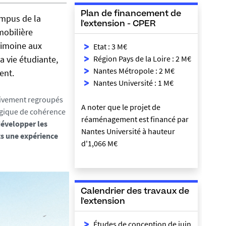
Plan de financement de
ampus de la
l'extension - CPER
mobilière
rimoine aux
Etat : 3 M€
a vie étudiante,
Région Pays de la Loire : 2 M€
Nantes Métropole : 2 M€
ent.
Nantes Université : 1 M€
ssivement regroupés
A noter que le projet de
ogique de cohérence
réaménagement est financé par
évelopper les
Nantes Université à hauteur
ts une expérience
d'1,066 M€
Calendrier des travaux de
l'extension
Études de conception de juin