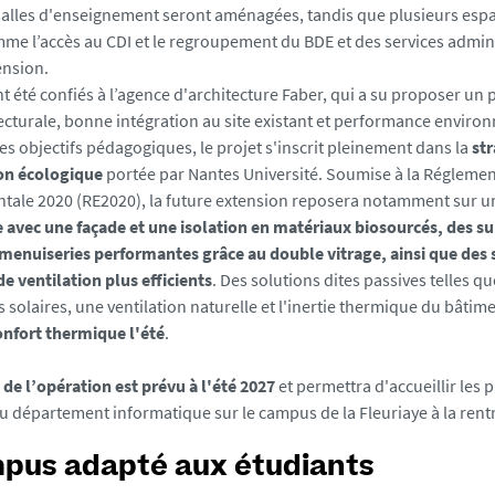
salles d'enseignement seront aménagées, tandis que plusieurs espa
me l’accès au CDI et le regroupement du BDE et des services admini
tension.
t été confiés à l’agence d'architecture Faber, qui a su proposer un 
tecturale, bonne intégration au site existant et performance enviro
es objectifs pédagogiques, le projet s'inscrit pleinement dans la
str
on écologique
portée par Nantes Université. Soumise à la Régleme
ale 2020 (RE2020), la future extension reposera notamment sur 
 avec une façade et une isolation en matériaux biosourcés, des su
 menuiseries performantes grâce au double vitrage, ainsi que des
e ventilation plus efficients
. Des solutions dites passives telles qu
 solaires, une ventilation naturelle et l'inertie thermique du bâti
confort thermique l'été
.
de l’opération est prévu à l'été 2027
et permettra d'accueillir les
 département informatique sur le campus de la Fleuriaye à la rent
pus adapté aux étudiants