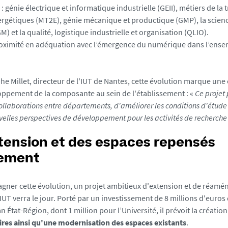
: génie électrique et informatique industrielle (GEII), métiers de la t
énergétiques (MT2E), génie mécanique et productique (GMP), la scienc
) et la qualité, logistique industrielle et organisation (QLIO).
oximité en adéquation avec l’émergence du numérique dans l’ense
he Millet, directeur de l'IUT de Nantes, cette évolution marque un
oppement de la composante au sein de l'établissement : «
Ce projet
collaborations entre départements, d'améliorer les conditions d'étude 
uvelles perspectives de développement pour les activités de recherche 
tension et des espaces repensés
lement
ner cette évolution, un projet ambitieux d'extension et de réam
IUT verra le jour. Porté par un investissement de 8 millions d'euros
n État-Région, dont 1 million pour l’Université, il prévoit la créatio
res ainsi qu'une modernisation des espaces existants
.