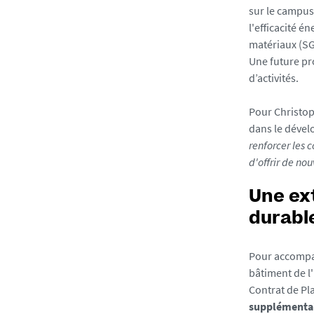
a
sur le campus 
s
l'efficacité 
/
matériaux (SGM
p
Une future pr
h
d’activités.
o
t
Pour Christop
o
dans le dével
/
renforcer les 
8
d'offrir de no
-
c
Une ex
a
durab
r
n
Pour accompag
e
bâtiment de l'
t
Contrat de Pla
-
supplémentai
d