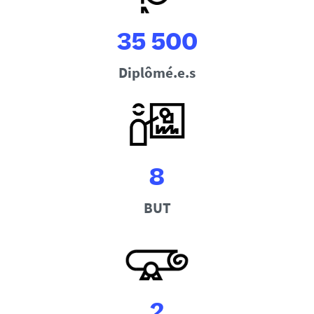
35 500
Diplômé.e.s
8
BUT