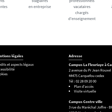
nts
stagiaires
professionnels
antes
en entreprise
vacataires
chargés
d'enseignement
ntions légales
Adresse
dits et aspects légaux
Campus La Fleuriaye à C
essibilité
2 avenue du Pr Jean Rouxel 
okies
44475 Carquefou cedex
Tél : 02 28 09 20 00
Plan d'accès
Visite virtuelle
Campus Centre ville
3 rue du Maréchal Joffre - B