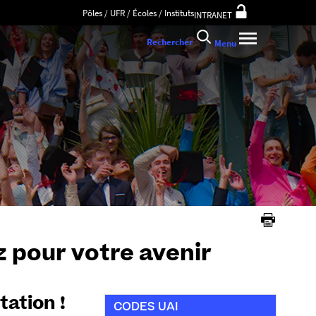
Pôles / UFR / Écoles / Instituts
INTRANET
Rechercher
Menu
z pour votre avenir
tation !
CODES UAI