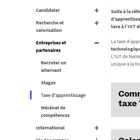
Candidater
Suite à la ré
d’apprentissa
Recherche et
taxe à l’IUT 
valorisation
La taxe d’app
Entreprises et
technologique
partenaires
L'IUT de Nante
Recruter un
unique à la fo
alternant
Stages
Comm
Taxe d'apprentissage
taxe 
Mécénat de
compétences
International
À compter 
issus du so