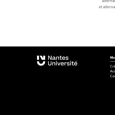
alterna
et altern
Me
Cré
Acc
Co