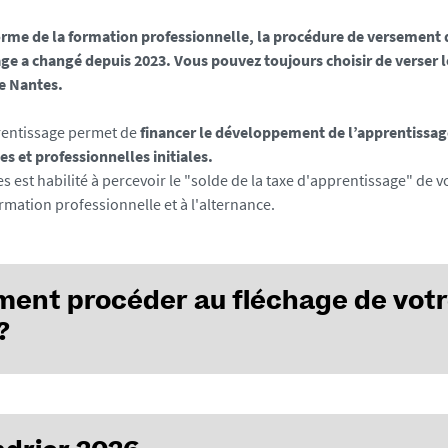
forme de la formation professionnelle, la procédure de versement 
ge a changé depuis 2023. Vous pouvez toujours choisir de verser l
de Nantes.
rentissage permet de
financer le développement de l’apprentissag
s et professionnelles initiales.
s est habilité à percevoir le "solde de la taxe d'apprentissage" de 
rmation professionnelle et à l'alternance.
ent procéder au fléchage de vot
?
du 26 mai 2026, connectez-vous sur la
plateforme SOLTÉA
afin de 
lde de votre Taxe d'apprentissage.