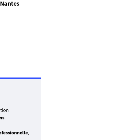
 Nantes
répartis par les
e 2026.
ution
ns
.
rofessionnelle
,