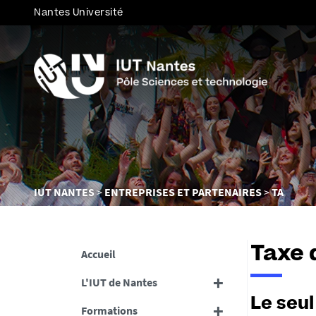
Nantes Université
Vous
IUT NANTES
ENTREPRISES ET PARTENAIRES
TA
êtes
ici :
Taxe 
Accueil
L'IUT de Nantes
Le seul
Formations