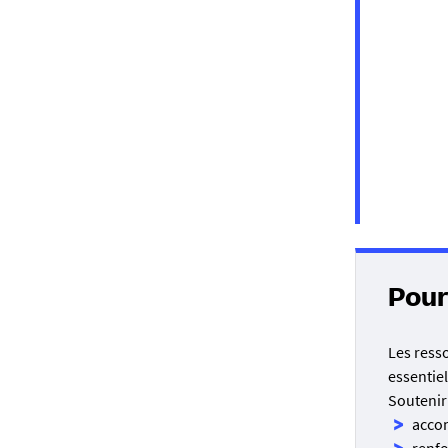
21 octo
A parti
employ
Fonds non r
Toutes 
Pour
Les ress
essentie
Soutenir 
accom
renfo