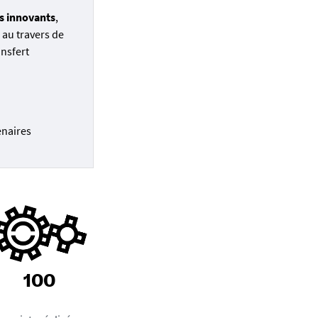
s innovants
,
 au travers de
ansfert
enaires
100