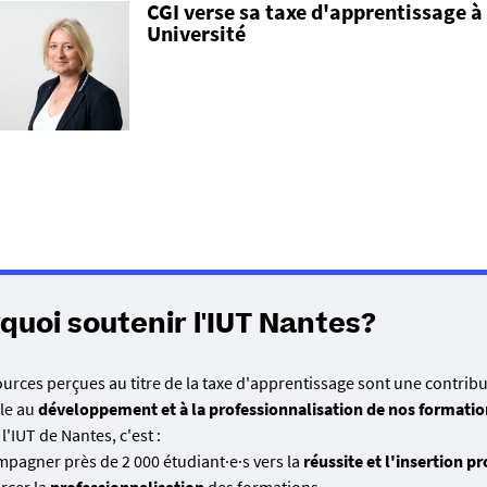
CGI verse sa taxe d'apprentissage à
bre 2026 : Clôture de la campagne de répartition sur SOLTéA
Université
r du 5 novembre 2026 : 2ème virement aux établissements des fonds 
eurs
épartis : Versement par voie réglementaire à partir du 26 novembr
les informations règlementaires sur :
service-public.fr
quoi soutenir l'IUT Nantes?
ources perçues au titre de la taxe d'apprentissage sont une contrib
lle au
développement et à la professionnalisation de nos formatio
l'IUT de Nantes, c'est :
pagner près de 2 000 étudiant·e·s vers la
réussite et l'insertion p
rcer la
professionnalisation
des formations,