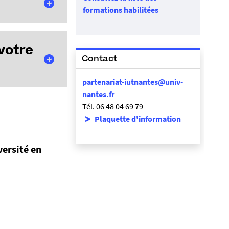
AI :
formations habilitées
: vous pouvez
 votre
Contact
 ou compléter
 :
partenariat-iutnantes@univ-
nantes.fr
TéA, alors votre
Tél. 06 48 04 69 79
vité et ou ses
Plaquette d'information
éA pour les
e mai
hme (clé de
versité en
eforme SOLTÉA
à net-
s répartis par les