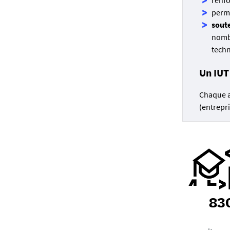
perme
soute
nombr
techn
Un IUT
Chaque a
(entrepri
83