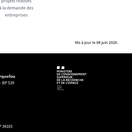
projets réalisés
à la demande des
entreprises
Mis à jour le 08 juin 2026.
arquefou
- BP 539
P 34103