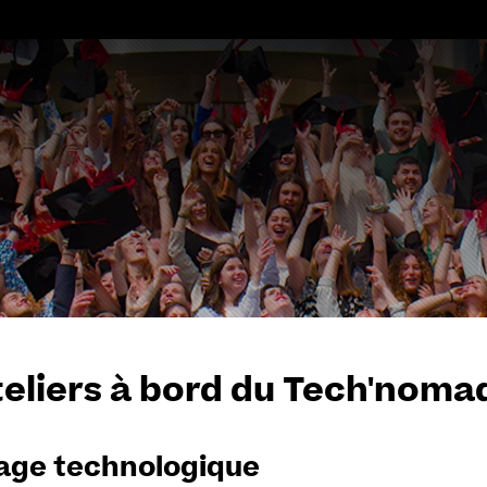
Aller
au
contenu
teliers à bord du Tech'noma
age technologique