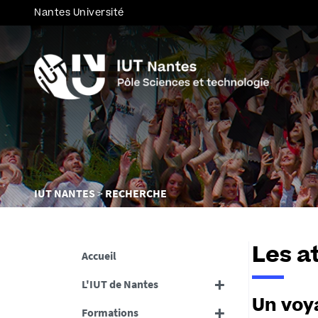
Nantes Université
Vous
IUT NANTES
RECHERCHE
êtes
ici :
Les a
Accueil
L'IUT de Nantes
Un voy
Formations