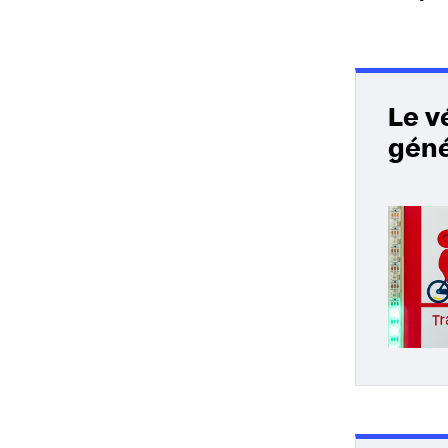
Le v
géné